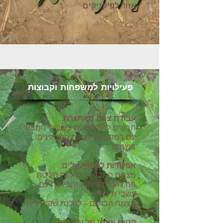
אזור לפיקניקים
.
פעילויות למשפחות וקבוצות
עבודת צוות מאתגרת
:
תרשים להתמצאות בשבילי המבוך
עם רמזים של שמות התבלינים/
בשמים.
אפשרות לקטוף עלים
:
מצמח התבלין – להכנת חליטת
תה,להכנת פיתות וחביתות עם
עשבי תיבול.
מצמח הבושם – להכנת שקית ריח.
קטיף עצמי
של עצי הפרי