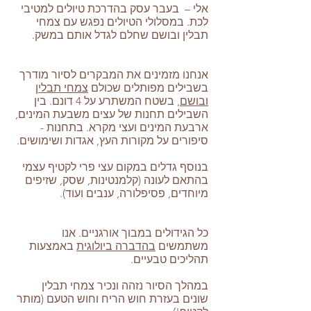
אלי – בעבר עסק בהדרכת טיולים למטיבי
לכת. במסלולי הטיולים נפגש עם צמחי
תבלין ובושם שחלם לגדל אותם במשק.
אנחנו מזמינים את המבקרים לסיור מודרך
בשבילים מפותלים שכולם
צמחי תבלין
ובושם
, בשטח המשתרע על 4 דונם. בין
השבילים תחנות של עצים משבעת המינים,
ארבעת המינים ועצי מקרא. בתחנות -
סיפורים על מקורות העץ, אגדות ושימושים.
בנוסף גדלים במקום עצי פרי לקטיף עצמי
בהתאם לעונה (קלמנטינות, שסק, שזיפים
מיוחדים, פסיפלורה, ענבים ועוד).
כל הגידולים במבוך אורגניים. אנו
משתמשים
בהדברה ביולוגית
באמצעות
תהליכים טבעיים.
במהלך הסיור נזהה ונכיר צמחי תבלין
שונים בעזרת חוש הריח וחוש הטעם (מותר