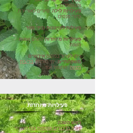
והבוסתנים.
פעילויות לילה
,סיורים לאור ירח,
סיורי פנסים.
פעילות לקייטנות ובתי ספר
.
פעילויות מיוחדות
לחגים ועונות
השנה.
ניתן לערוך במקום
אירועים
משפחתיים
: ימי הולדת,
בר/בת
מצווה
, חתונות ועוד.
פעילויות מיוחדות
ראש השנה
צפיה בדבורים אוספות צוף
מצמחי