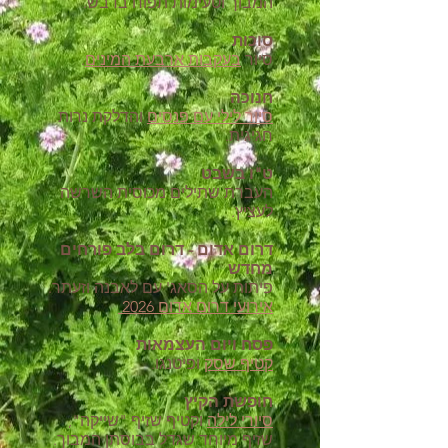
המבוך וטעימות תפוח בדבש.
סוכות
סיור
בעקבות ארבעת המינים
.
חנוכה
סיור לילי עם פנסים
והדלקת נרות
חגיגית.
ט"ו בשבט
העברת שתילים מכוסית השרשה
לעציץ.
דרום אדום
- דרום בלב
פורחים
מחדש
פיתות על הסאג' עם לאבנה וזעתר.
אירועי דרום אדום 2026
פסח ויום העצמאות
קטיף שסק
ופיטנגו.
חופשת הקיץ
סיורי לילה
וקטיף שזיף "שייקה",
שזיף מיוחד שגדל בבוסתן המבוך.