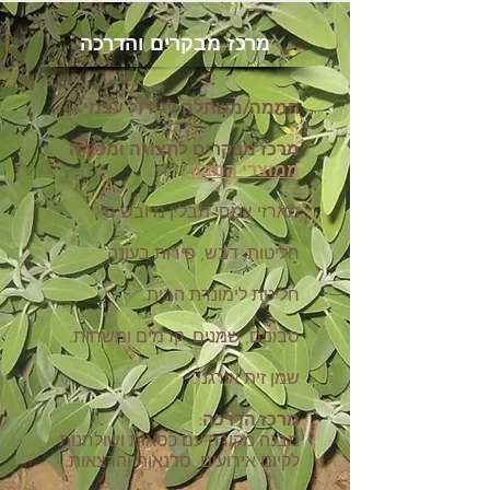
מרכז מבקרים והדרכה
חממה/משתלה לגידול עצמי
.
מרכז מבקרים לתצוגה ומכירה
ממוצרי המבוך
:
מארזי צמחי תבלין מיובשים.
חליטות, דבש, פירות בעונה.
חליטת לימונדת הבית.
סבונים, שמנים, קרמים ומשחות.
שמן זית אורגני
.
מרכז הדרכה
:
מבנה מקורה עם כסאות ושולחנות
לקיום אירועים, סדנאות והרצאות.