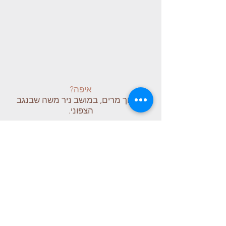
איפה?
במבוך מרים, במושב ניר משה שבנגב
הצפוני
.
מתי?
בשישי-שבת
11-12.1.19
ובשישי-שבת
18-19.1.19
בין השעות 10:00-16:00
סיור יוצא בכל שעתיים
יש להרשם מראש.
כמה?
32 ₪ מגיל 4