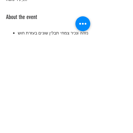
About the event
נזהה ונכיר צמחי תבלין שונים בעזרת חוש
הריח וחוש הטעם.
נכין שקיות ריח מפרחים ועלים של צמחי
הבושם הריחניים.
נלמד שימוש משכיל בצמחי התבלין
והבושם לתועלת האדם.
נבין את הקשר בין הסביבה, הצומח, בעלי
החיים והאדם.
בתום הסיור נלביש לימונים בכובע טמבל
ונתכבד בחליטת לימונדת הבית.
מכירת פיתות טעימות עם לאבנה
זעתר ושמן זית / שוקולד, בעלות
של 10 ש״ח.
Share this event