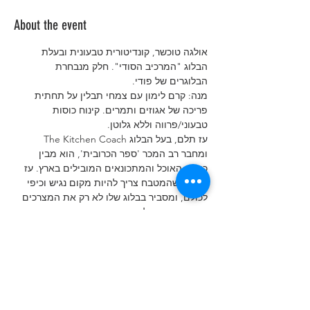
About the event
אולגה טוכשר, קונדיטורית טבעונית ובעלת 
הבלוג "המרכיב הסודי". חלק מנבחרת 
הבלוגרים של פודי. 
מנה: קרם לימון עם צמחי תבלין על תחתית 
פריכה של אגוזים ותמרים. קינוח כוסות 
טבעוני/פרווה וללא גלוטן.
עז תלם, בעל הבלוג The Kitchen Coach 
ומחבר רב המכר 'ספר הכרובית', הוא מבין 
כותבי האוכל והמתכונאים המובילים בארץ. עז 
מאמין שהמטבח צריך להיות מקום נגיש וכיפי 
לכולם, ומסביר בבלוג שלו לא רק את המצרכים 
ואופן ההכנה אלא גם את המדע וההיסטוריה 
שמאחורי כל מנה ומנה, ומשתף בשלל טיפים 
שמביאים את קוראיו להצלחות רבות בבישול 
הביתי שלהם.
מנה: סלט כרובית חיה עם עשבי תיבול, אגוזים 
ותותים (עמוד 50 בספר הכרובית)
נזהה ונכיר צמחי תבלין שונים בעזרת חוש 