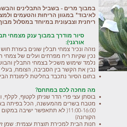
במבוך מרים - בשביל התבלינים והבשמ
לאיבוד" במגוון הריחות והטעמים ולמצ
ריחנית וצבעונית במיוחד במסלול מבוך ח
סיור מודרך במבוך ענק מצמחי תבלי
אורגני):
נזהה ונכיר צמחי תבלין שונים בעזרת חוש
נכין שקיות ריח מפרחים ועלים של צמחי ה
נלמד שימוש משכיל בצמחי התבלין והבו
נבין את הקשר בין הסביבה, הצומח, בעלי 
בתום הסיור נתכבד בחליטת לימונדת הבי
מה מחכה לכם במתחם?
בוסתן עצי פרי הדר שניתן לקטוף, לקלף, ו
מטבח בשרים מהמעשנה, הכל בפיתה באיס
11:00-16:00( לא תתאפשר ישיבה ב
הקורונה)
חנות הבית למכירת תוצרת עצמית: שמן זית